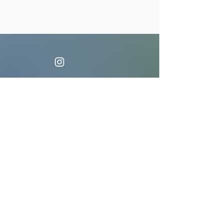
Endereço
Rua Dr Ribeiro de Almeida 35 -
Capivari - São Paulo - SP,
12460-126
Horários
Seg. a Sex.: 11:00 às 22:00
​​Sáb. a Dom.: 11:00 às 00:00