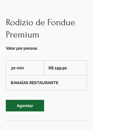
Rodizio de Fondue
Premium
Valor por pessoa
199,90
Reais
30 min
3
R$ 199,90
brasileiros
0
m
BANAÍAS RESTAURANTE
i
n
Agendar