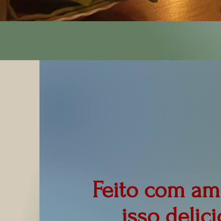
Feito com amo
isso delic