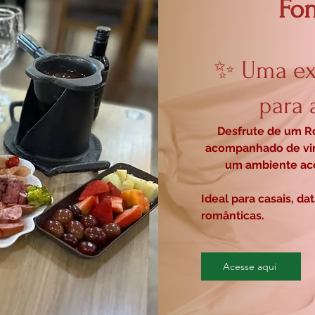
Fo
✨ Uma ex
para 
Desfrute de um Ro
acompanhado de vi
um ambiente aco
Ideal para casais, d
românticas.
Acesse aqui