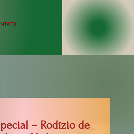
NTATO
ecial – Rodízio de